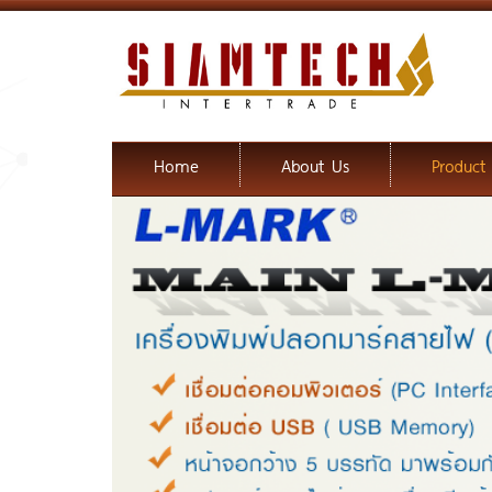
Home
About Us
Product