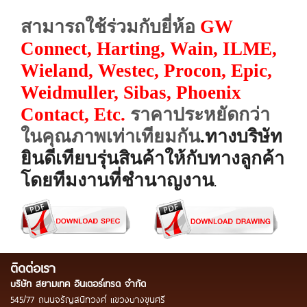
สามารถใช้ร่วมกับยี่ห้อ
GW
Connect, Harting, Wain, ILME,
Wieland, Westec, Procon, Epic,
Weidmuller, Sibas, Phoenix
Contact,
Etc.
ราคาประหยัดกว่า
ในคุณภาพเท่าเทียมกัน
.
ทางบริษัท
ยินดีเทียบรุ่นสินค้าให้กับทางลูกค้า
โดยทีมงานที่ชำนาญงาน
.
ติดต่อเรา
บริษัท สยามเทค อินเตอร์เทรด จำกัด
545/77 ถนนจรัญสนิทวงศ์ แขวงบางขุนศรี