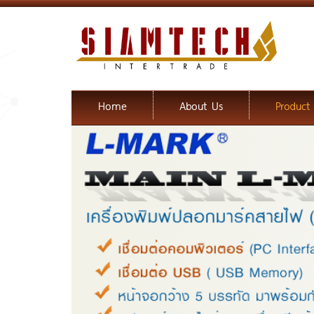
Home
About Us
Product